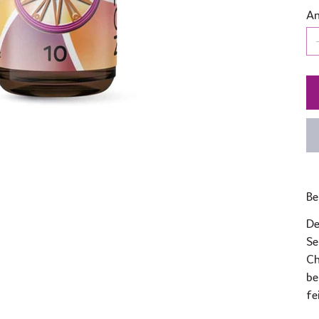
An
Be
De
Se
Ch
be
fe