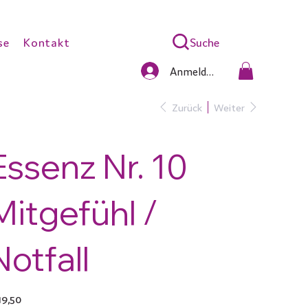
Suche
se
Kontakt
Anmelden
Zurück
Weiter
Essenz Nr. 10
Mitgefühl /
Notfall
s
19,50