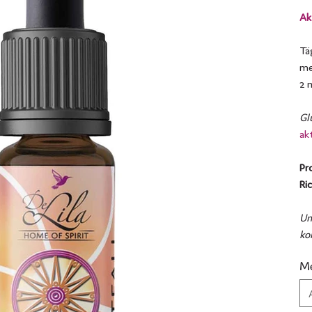
Ak
Tä
me
2 
Gl
ak
Pr
Ric
Uns
ko
Me