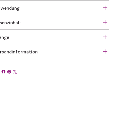
nwendung
senzinhalt
enge
rsandinformation