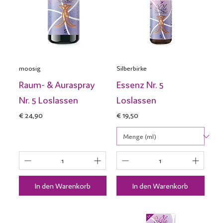
moosig
Silberbirke
Raum- & Auraspray
Essenz Nr. 5
Nr. 5 Loslassen
Loslassen
Preis
Preis
€ 24,90
€ 19,50
In den Warenkorb
In den Warenkorb