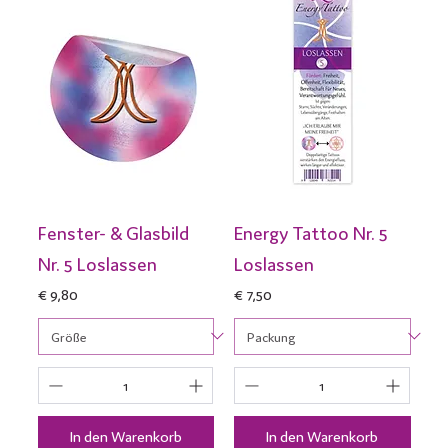
Fenster- & Glasbild
Energy Tattoo Nr. 5
Nr. 5 Loslassen
Loslassen
Preis
Preis
€ 9,80
€ 7,50
In den Warenkorb
In den Warenkorb