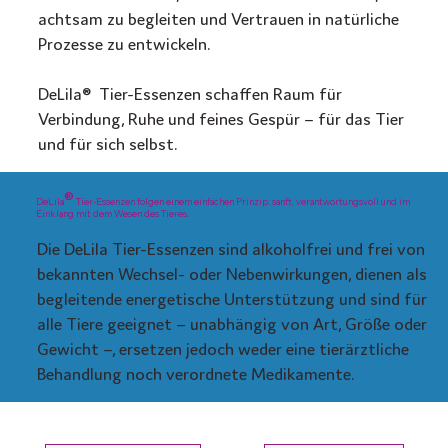
achtsam zu begleiten und Vertrauen in natürliche
Prozesse zu entwickeln.
DeLila® Tier-Essenzen schaffen Raum für
Verbindung, Ruhe und feines Gespür – für das Tier
und für sich selbst.
®
DeLila
Tier-Essenzen folgen einem einfachen Prinzip: sanft, verantwortungsvoll und im
Einklang mit dem Wesen des Tieres.
Die DeLila Tier-Essenzen sind alkoholfrei und frei von
bekannten Wechsel- oder Nebenwirkungen, dienen als
begleitende energetische Unterstützung und sind für
alle Tiere geeignet – unabhängig von Art, Größe oder
Gewicht –, ersetzen jedoch weder eine tierärztliche
Behandlung noch verordnete Medikamente.