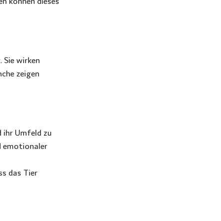
en können dieses 
 Sie wirken 
nche zeigen 
d ihr Umfeld zu 
d emotionaler 
s das Tier 