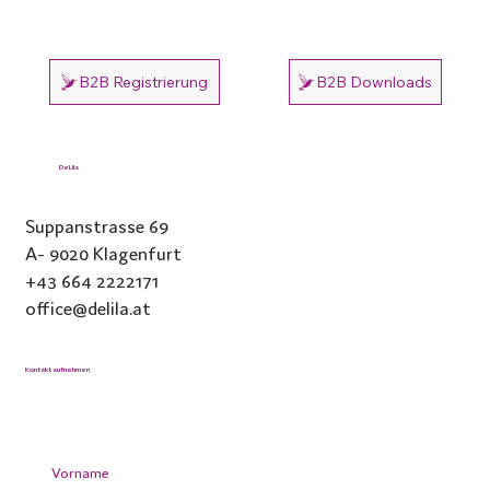
und eine stabile Grundlage für alles, was wachsen darf.
B2B Registrierung
B2B Downloads
DeLila
Suppanstrasse 69
A- 9020 Klagenfurt
+43 664 2222171
office@delila.at
Kontakt aufnehmen