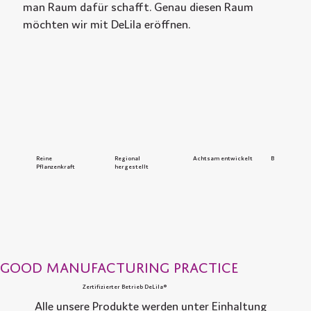
man Raum dafür schafft. Genau diesen Raum
möchten wir mit DeLila eröffnen.
Reine
Regional
Achtsam entwickelt
Bewusst kom
Pflanzenkraft
hergestellt
Good Manufacturing Practice
Zertifizierter Betrieb DeLila®
Alle unsere Produkte werden unter Einhaltung