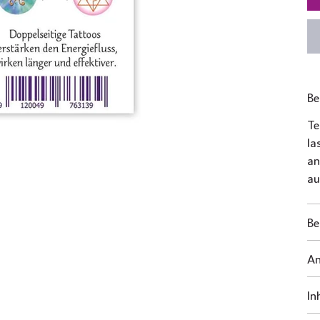
Be
Te
la
an
au
Be
A
In