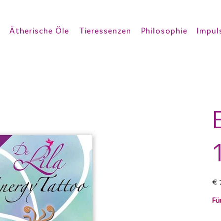
Ätherische Öle
Tieressenzen
Philosophie
Impul
Prei
€ 
Fü