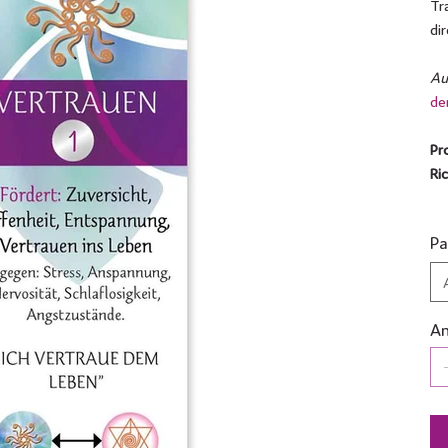
Tr
di
Au
de
Pr
Ric
Pa
An