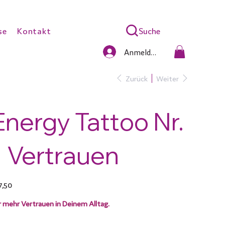
Suche
se
Kontakt
Anmelden
Zurück
Weiter
Energy Tattoo Nr.
1 Vertrauen
s
7,50
r mehr Vertrauen in Deinem Alltag.