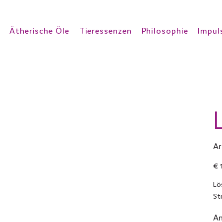
Ätherische Öle
Tieressenzen
Philosophie
Impul
Ar
Prei
€ 
Lö
St
An