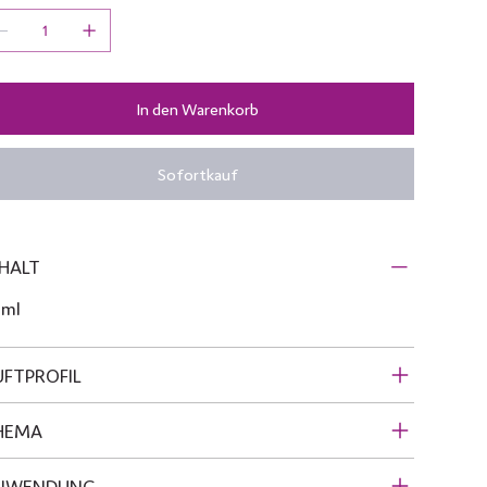
In den Warenkorb
Sofortkauf
HALT
 ml
UFTPROFIL
HEMA
NWENDUNG