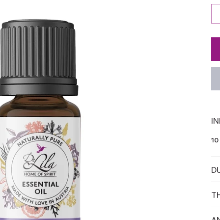
IN
10
D
T
A