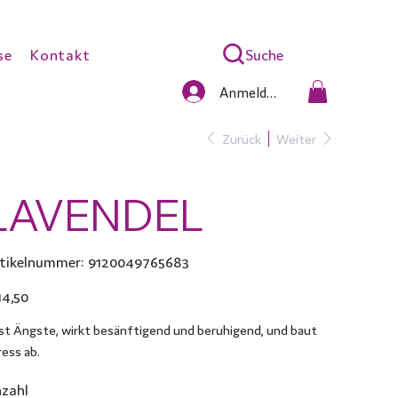
Suche
se
Kontakt
Anmelden
Zurück
Weiter
LAVENDEL
Artikelnummer:
tikelnummer:
9120049765683
9120049765683
s
14,50
st Ängste, wirkt besänftigend und beruhigend, und baut
ress ab.
zahl