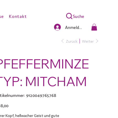
Suche
se
Kontakt
Anmelden
Zurück
Weiter
PFEFFERMINZE
TYP: MITCHAM
Artikelnummer:
tikelnummer:
9120049765768
9120049765768
s
18,00
arer Kopf, hellwacher Geist und gute