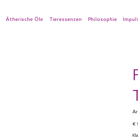
Ätherische Öle
Tieressenzen
Philosophie
Impul
Ar
Prei
€ 
Kl