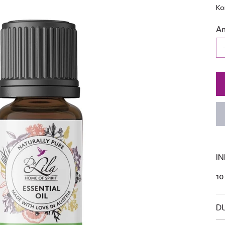
Ko
An
IN
10
D