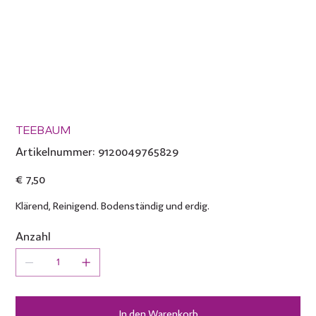
TEEBAUM
Artikelnummer:
Artikelnummer:
9120049765829
9120049765829
Preis
€ 7,50
Klärend, Reinigend. Bodenständig und erdig.
Anzahl
In den Warenkorb