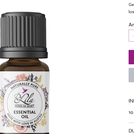
Ge
lo
An
IN
10
D