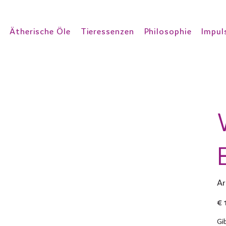
Ätherische Öle
Tieressenzen
Philosophie
Impul
Ar
Prei
€ 
Gi