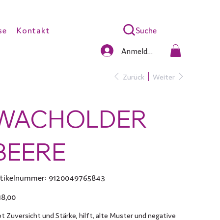
Suche
se
Kontakt
Anmelden
Zurück
Weiter
WACHOLDER
BEERE
Artikelnummer:
tikelnummer:
9120049765843
9120049765843
s
18,00
bt Zuversicht und Stärke, hilft, alte Muster und negative