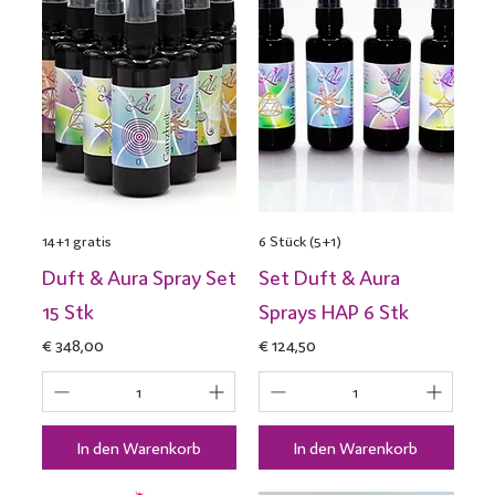
14+1 gratis
6 Stück (5+1)
Duft & Aura Spray Set
Set Duft & Aura
15 Stk
Sprays HAP 6 Stk
Preis
Preis
€ 348,00
€ 124,50
In den Warenkorb
In den Warenkorb