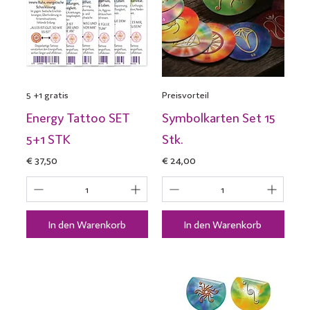
5 +1 gratis
Preisvorteil
Energy Tattoo SET
Symbolkarten Set 15
5+1 STK
Stk.
Preis
Preis
€ 37,50
€ 24,00
In den Warenkorb
In den Warenkorb