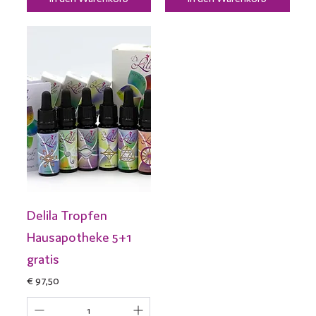
Delila Tropfen
Hausapotheke 5+1
gratis
Preis
€ 97,50