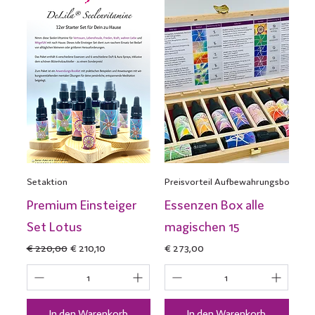
Setaktion
Preisvorteil Aufbewahrungsbo
Premium Einsteiger
Essenzen Box alle
Set Lotus
magischen 15
Standardpreis
Sale-Preis
Preis
€ 220,00
€ 210,10
€ 273,00
In den Warenkorb
In den Warenkorb