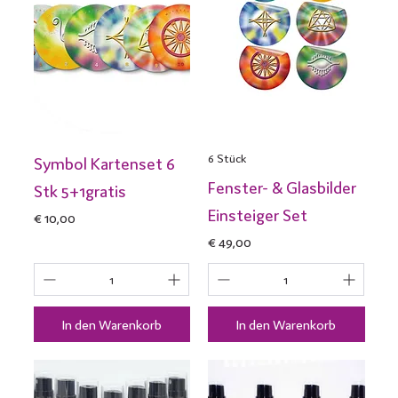
6 Stück
Symbol Kartenset 6
Fenster- & Glasbilder
Stk 5+1gratis
Einsteiger Set
Preis
€ 10,00
Preis
€ 49,00
In den Warenkorb
In den Warenkorb