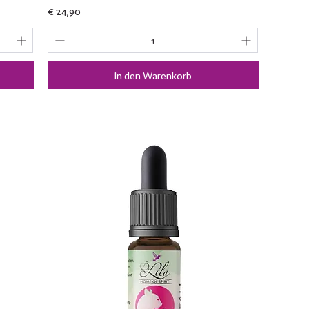
Preis
€ 24,90
In den Warenkorb