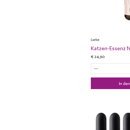
Liebe
Katzen-Essenz Nr
Preis
€ 24,90
In de