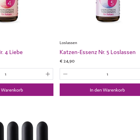
Loslassen
. 4 Liebe
Katzen-Essenz Nr. 5 Loslassen
Preis
€ 24,90
n Warenkorb
In den Warenkorb