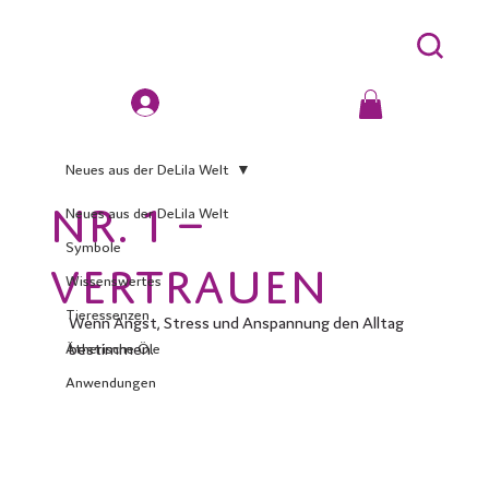
Neues aus der DeLila Welt
Nr. 1 –
Neues aus der DeLila Welt
Symbole
VERTRAUEN
Wissenswertes
Tieressenzen
Wenn Angst, Stress und Anspannung den Alltag 
bestimmen.
Ätherische Öle
Anwendungen