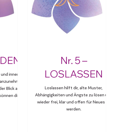
IEDEN
Nr. 5 –
LOSLASSEN
 und inneren
e anzunehmen
Loslassen hilft dir, alte Muster,
er Blick auf
Abhängigkeiten und Ängste zu lösen und
können dir
wieder frei, klar und offen für Neues zu
werden.