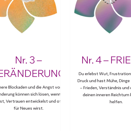
Nr. 3 –
Nr. 4 – FR
ERÄNDERUNG
Du erlebst Wut, Frustration
Druck und hast Mühe, Ding
nere Blockaden und die Angst vor
– Frieden, Verständnis und d
nderung können sich lösen, wenn du
deinen inneren Reichtum 
sst, Vertrauen entwickelst und offen
helfen.
für Neues wirst.