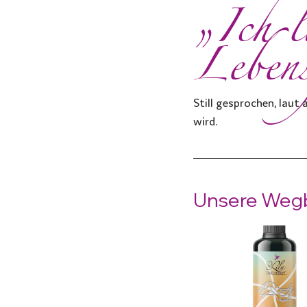
„Ich l
Lebens
Still gesprochen, lau
wird.
Unsere Wegbe