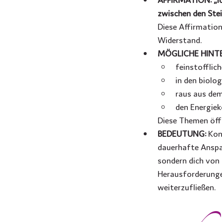
zwischen den Stei
Diese Affirmation
Widerstand.
MÖGLICHE HINT
feinstofflic
in den biolo
raus aus de
den Energiek
Diese Themen öff
BEDEUTUNG: 
Kon
dauerhafte Anspan
sondern dich von 
Herausforderunge
weiterzufließen.