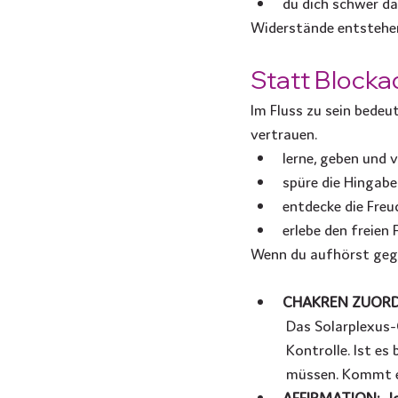
du dich schwer da
Widerstände entstehen
Statt Blocka
Im Fluss zu sein bedeu
vertrauen.
lerne, geben und 
spüre die Hingabe
entdecke die Freu
erlebe den freien 
Wenn du aufhörst gege
CHAKREN ZUORD
Das Solarplexus-
Kontrolle. Ist es
müssen. Kommt es 
AFFIRMATION: „Ich