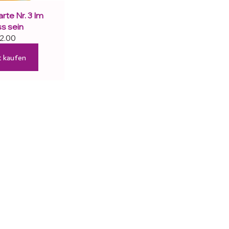
te Nr. 3 Im 
ss sein
2.00
t kaufen