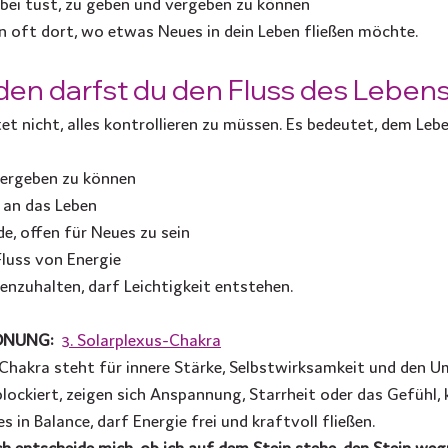
bei tust, zu geben und vergeben zu können
 oft dort, wo etwas Neues in dein Leben fließen möchte.
den darfst du den Fluss des Leben
tet nicht, alles kontrollieren zu müssen. Es bedeutet, dem Leb
vergeben zu können
 an das Leben
de, offen für Neues zu sein
Fluss von Energie
nzuhalten, darf Leichtigkeit entstehen.
NUNG: 
3. Solarplexus-Chakra
Chakra steht für innere Stärke, Selbstwirksamkeit und den 
 blockiert, zeigen sich Anspannung, Starrheit oder das Gefühl,
in Balance, darf Energie frei und kraftvoll fließen.
 entscheide mich, ob ich auf dem Stein stehe, den Stein we