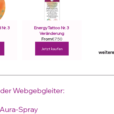
Nr. 3 
EnergyTattoo Nr. 3 
Veränderung
From
€7.50
Jetzt kaufen
weiter
er Webgebgleiter:
 Aura-Spray