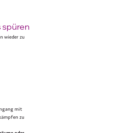
s spüren
en wieder zu 
Umgang mit 
 kämpfen zu 
gräume oder 