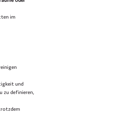
tten im 
reinigen
igkeit und 
 zu definieren, 
trotzdem 